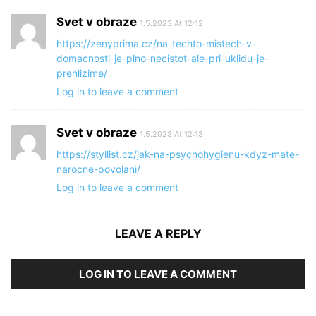
Svet v obraze
1.5.2023 At 12:12
https://zenyprima.cz/na-techto-mistech-v-
domacnosti-je-plno-necistot-ale-pri-uklidu-je-
prehlizime/
Log in to leave a comment
Svet v obraze
1.5.2023 At 12:13
https://styllist.cz/jak-na-psychohygienu-kdyz-mate-
narocne-povolani/
Log in to leave a comment
LEAVE A REPLY
LOG IN TO LEAVE A COMMENT