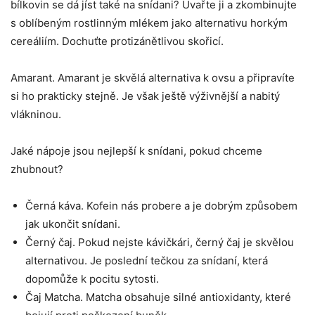
bílkovin se dá jíst také na snídani? Uvařte ji a zkombinujte
s oblíbeným rostlinným mlékem jako alternativu horkým
cereáliím. Dochuťte protizánětlivou skořicí.
Amarant. Amarant je skvělá alternativa k ovsu a připravíte
si ho prakticky stejně. Je však ještě výživnější a nabitý
vlákninou.
Jaké nápoje jsou nejlepší k snídani, pokud chceme
zhubnout?
Černá káva. Kofein nás probere a je dobrým způsobem
jak ukončit snídani.
Černý čaj. Pokud nejste kávičkári, černý čaj je skvělou
alternativou. Je poslední tečkou za snídaní, která
dopomůže k pocitu sytosti.
Čaj Matcha. Matcha obsahuje silné antioxidanty, které