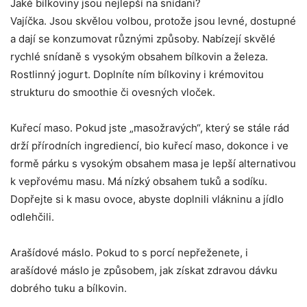
Jaké bílkoviny jsou nejlepší na snídani?
Vajíčka. Jsou skvělou volbou, protože jsou levné, dostupné
a dají se konzumovat různými způsoby. Nabízejí skvělé
rychlé snídaně s vysokým obsahem bílkovin a železa.
Rostlinný jogurt. Doplníte ním bílkoviny i krémovitou
strukturu do smoothie či ovesných vloček.
Kuřecí maso. Pokud jste „masožravých“, který se stále rád
drží přírodních ingrediencí, bio kuřecí maso, dokonce i ve
formě párku s vysokým obsahem masa je lepší alternativou
k vepřovému masu. Má nízký obsahem tuků a sodíku.
Dopřejte si k masu ovoce, abyste doplnili vlákninu a jídlo
odlehčili.
Arašídové máslo. Pokud to s porcí nepřeženete, i
arašídové máslo je způsobem, jak získat zdravou dávku
dobrého tuku a bílkovin.