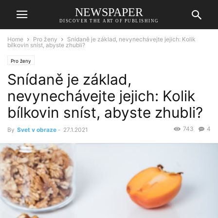
NEWSPAPER
DISCOVER THE ART OF PUBLISHING
Home
Pro ženy
Snídaně je základ, nevynechávejte jejich: Kolik
bílkovin sníst, abyste zhubli?
Pro ženy
Snídaně je základ,
nevynechávejte jejich: Kolik
bílkovin sníst, abyste zhubli?
743
4
By
Svet v obraze
-
27.1.2021