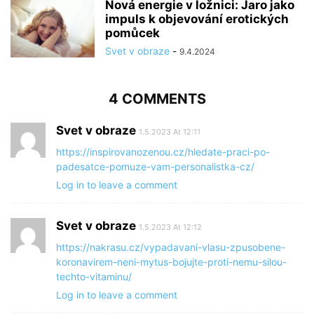
Nová energie v ložnici: Jaro jako
impuls k objevování erotických
pomůcek
Svet v obraze
-
9.4.2024
4 COMMENTS
Svet v obraze
1.5.2023 At 12:11
https://inspirovanozenou.cz/hledate-praci-po-
padesatce-pomuze-vam-personalistka-cz/
Log in to leave a comment
Svet v obraze
1.5.2023 At 12:12
https://nakrasu.cz/vypadavani-vlasu-zpusobene-
koronavirem-neni-mytus-bojujte-proti-nemu-silou-
techto-vitaminu/
Log in to leave a comment