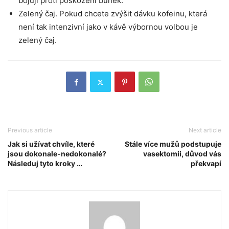
bojují proti poškození buněk.
Zelený čaj. Pokud chcete zvýšit dávku kofeinu, která
není tak intenzivní jako v kávě výbornou volbou je
zelený čaj.
Previous article
Next article
Jak si užívat chvíle, které
Stále více mužů podstupuje
jsou dokonale-nedokonalé?
vasektomii, důvod vás
Následuj tyto kroky …
překvapí